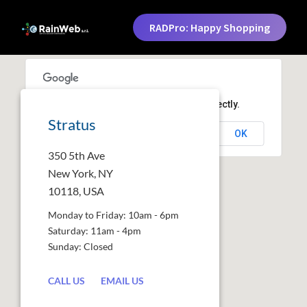
RADPro: Happy Shopping
This page can't load Google Maps correctly.
Stratus
OK
Do you own this website?
350 5th Ave
New York, NY
10118, USA
Monday to Friday: 10am - 6pm
Saturday: 11am - 4pm
Sunday: Closed
CALL US
EMAIL US